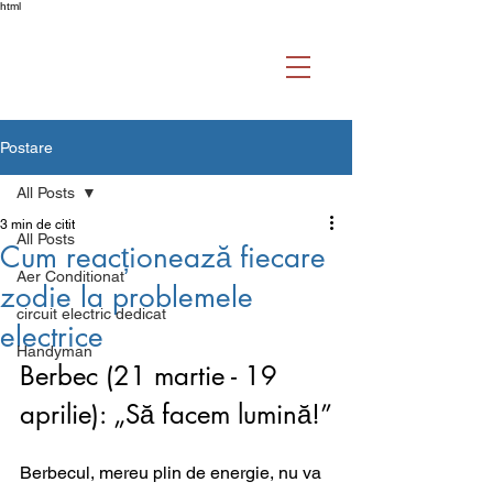
html
Postare
All Posts
3 min de citit
All Posts
Cum reacționează fiecare
Aer Conditionat
zodie la problemele
circuit electric dedicat
electrice
Handyman
Berbec (21 martie - 19 
aprilie): „Să facem lumină!”
Berbecul, mereu plin de energie, nu va 