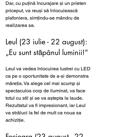
Dar, cu puțină încurajare și un prieten 
priceput, va reuși să înlocuiească 
plafoniera, simțindu-se mândru de 
realizarea sa.
Leul (23 iulie - 22 august): 
„Eu sunt stăpânul luminii!”
Leul va vedea înlocuirea lustrei cu LED 
ca pe o oportunitate de a-și demonstra 
măreția. Va alege cel mai scump și 
spectaculos corp de iluminat, va face 
totul cu stil și se va aștepta la laude. 
Rezultatul va fi impresionant, iar Leul 
va străluci la fel de mult ca noua sa 
achiziție.
Fecioara (23 august - 22 