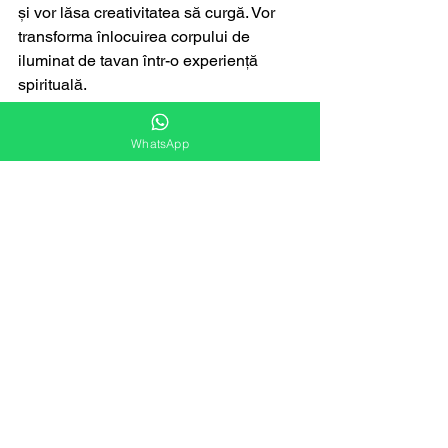
și vor lăsa creativitatea să curgă. Vor 
transforma înlocuirea corpului de 
iluminat de tavan într-o experiență 
spirituală.
Concluzie
WhatsApp
Indiferent de zodia ta – fie că ești un 
Scorpion care vrea control total sau un 
Pești visător care uită să oprească 
siguranța – siguranța electrică nu este 
o glumă. La 
Workraft
, vorbim și limba 
stelelor, și limba engleză (English 
speaking), dar mai ales limba 
instalațiilor bine făcute