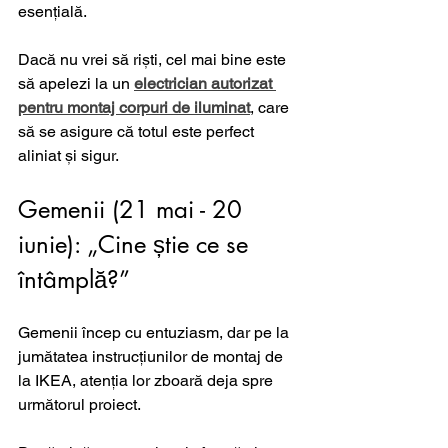
esențială. 
Dacă nu vrei să riști, cel mai bine este 
să apelezi la un 
electrician autorizat 
pentru montaj corpuri de iluminat
, care 
să se asigure că totul este perfect 
aliniat și sigur.
Gemenii (21 mai - 20 
iunie): „Cine știe ce se 
întâmplă?”
Gemenii încep cu entuziasm, dar pe la 
jumătatea instrucțiunilor de montaj de 
la IKEA, atenția lor zboară deja spre 
următorul proiect. 