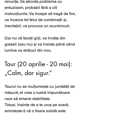
renunța. Va aborda problema cu 
entuziasm, probabil fără a citi 
instrucțiunile. Va începe să tragă de fire, 
va încerca tot felul de combinații și, 
inevitabil, va provoca un scurtcircuit. 
Dar nu vă faceți griji, va învăța din 
greșeli (sau nu) și va insista până când 
lumina va străluci din nou.
Taur (20 aprilie - 20 mai): 
„Calm, dar sigur.”
Taurul nu se mulțumește cu jumătăți de 
măsură; el vrea o lustră impunătoare 
care să emane stabilitate. 
Totuși, înainte de a te urca pe scară, 
amintește-ți că o fixare solidă este 