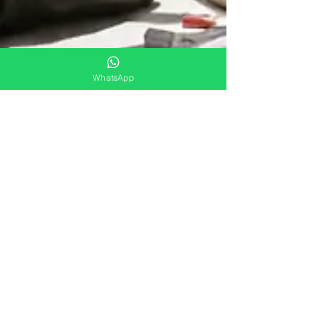
WhatsApp
11 ian.
3 min de citit
Workraft: Your Trusted
Handyman Services in
Bucharest
Ai reparații prin casă? 🛠️ Vezi cum le rezolvăm