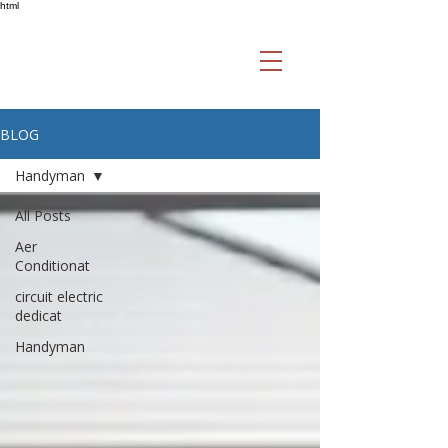
html
BLOG
Handyman
All Posts
Aer
Conditionat
circuit electric
dedicat
Handyman