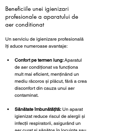
Beneficiile unei igienizari 
profesionale a aparatului de 
aer conditionat
Un serviciu de igienizare profesională 
îți aduce numeroase avantaje:
Confort pe termen lung:
 Aparatul 
de aer condiționat va funcționa 
mult mai eficient, menținând un 
mediu răcoros și plăcut, fără a crea 
disconfort din cauza unui aer 
contaminat.
Sănătate îmbunătățită:
 Un aparat 
igienizat reduce riscul de alergii și 
infecții respiratorii, asigurând un 
aer curat și sănătos în locuința sau 