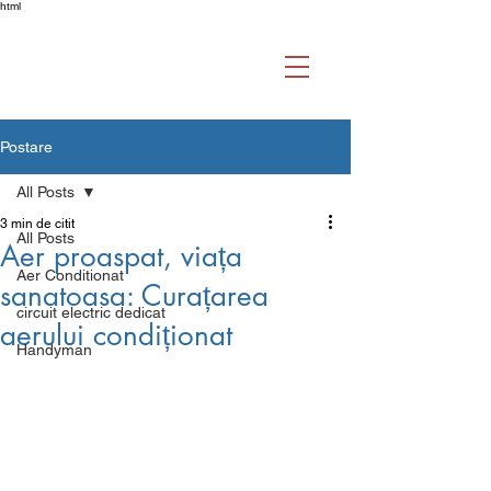
html
Postare
All Posts
3 min de citit
All Posts
Aer proaspat, viața
Aer Conditionat
sanatoasa: Curațarea
circuit electric dedicat
aerului condiționat
Handyman